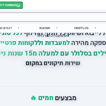
077-5308625
ONEPLUS
XIAOMI
דגמים נו
לייבוא ושיווק כל חלקי החילוף
לכל סוגי
פקה מהירה
למעבדות וללקוחות פרטיי
ים בסלולר עם למעלה מ15 שנות ניסיון
שירות תיקונים במקום
חמים 🔥
מבצעים