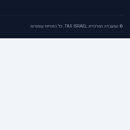
© המעבדה המרכזית TAS ISRAEL. כל הזכויות שמורות.
כלי נגישות
הגדל טקסט
הקטן טקסט
גווני אפור
ניגודיות גבוהה
הדגשת קישורים
פונט קריא
סמן גדול
סמן שחור
ניגודיות הפוכה
רקע בהיר
איפוס