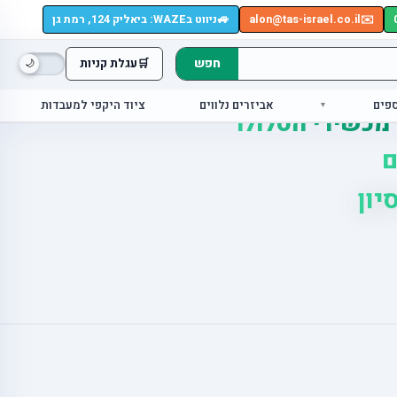
🚙
✉️
alon@tas-israel.co.il
ניווט בWAZE: ביאליק 124, רמת גן
חפש
🛒
עגלת קניות
ספים
אביזרים נלווים
ציוד היקפי למעבדות
 מכשירי הסלולר
ם