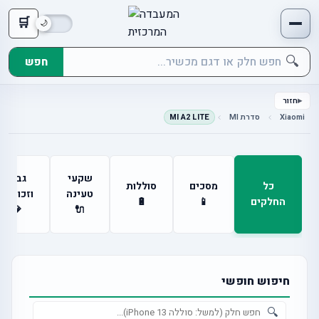
🛒
🔍
חפש
חזור
Xiaomi
סדרת MI
MI A2 LITE
שקעי
גבים
כל
מסכים
סוללות
טעינה
וזכוכיות
החלקים
📱
🔋
💎
🔌
חיפוש חופשי
🔍