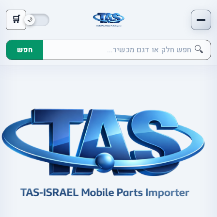
🛒
🔍
חפש