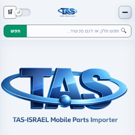
🛒
🔍
חפש