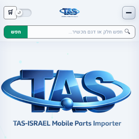
🛒
🔍
חפש