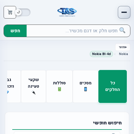
חפש
חזור
Nokia Bl-4d
Nokia
שקעי
גבים
כל
מסכים
סוללות
טעינה
וזכוכיות
החלקים
חיפוש חופשי