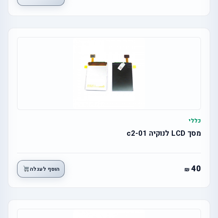
כללי
מסך LCD לנוקיה c2-01
40
הוסף לעגלה