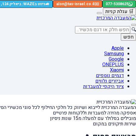
🚙
077-5308625
✉️
alon@tas-israel.co.il
ניווט בWAZE: ביאליק 124, רמת גן
🛒
עגלת קניות
🔍
חפש
Apple
Samsung
Google
ONEPLUS
Xiaomi
דגמים נוספים
אביזרים נלווים
ציוד היקפי למעבדות
המעבדה המרכזית לייבוא ושיווק כל חלקי החילוף
לכל סוגי מכשירי הסל
אספקה מהירה
למעבדות וללקוחות פרטיים
מובילים בסלולר עם למעלה מ15 שנות ניסיון
שירות תיקונים במקום