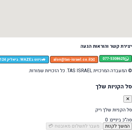
יצירת קשר והוראות הגעה
077-5308625
🚙
✉️
alon@tas-israel.co.il
ניווט בWAZE: ביאליק 124, רמת גן
© המעבדה המרכזית TAS ISRAEL. כל הזכויות שמורות.
סל הקניות שלך
✕
סל הקניות שלך ריק
סה"כ ביניים:
0
המשך לקנות
מעבר לתשלום מאובטח 💳