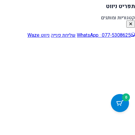
תפריט ניווט
קטגוריות ומותגים
✕
WhatsApp · 077-5308625
שליחת פנייה
ניווט Waze
0
כלי נגישות