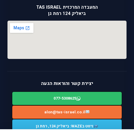
המעבדה המרכזית TAS ISRAEL
ביאליק 124 רמת גן
יצירת קשר והוראות הגעה
077-5308625
alon@tas-israel.co.il
ניווט בWAZE: ביאליק 124, רמת גן