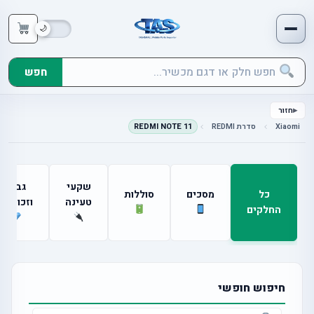
חפש
חזור
Xiaomi
סדרת REDMI
REDMI NOTE 11
שקעי
גבים
כל
מסכים
סוללות
טעינה
וזכוכיות
החלקים
חיפוש חופשי