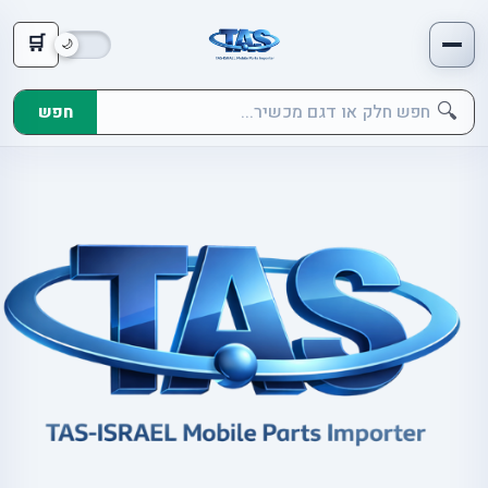
🛒
🔍
חפש