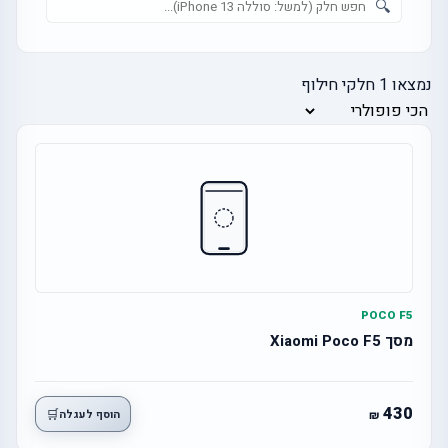
🔍
נמצאו
1
חלקי חילוף
POCO F5
מסך Xiaomi Poco F5
430
🛒
הוסף לעגלה