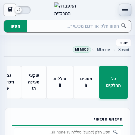
🛒
🔍
חפש
חזור
Xiaomi
סדרת MI
MI MIX 3
שקעי
גבים
כל
מסכים
סוללות
טעינה
וזכוכיות
החלקים
📱
🔋
💎
🔌
חיפוש חופשי
🔍