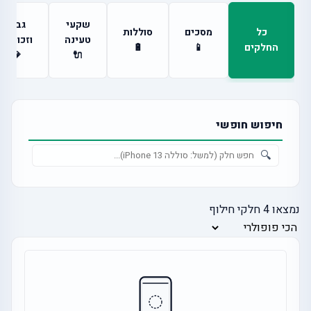
שקעי
גבים
כל
מסכים
סוללות
טעינה
וזכוכיות
החלקים
📱
🔋
💎
🔌
חיפוש חופשי
🔍
נמצאו
4
חלקי חילוף