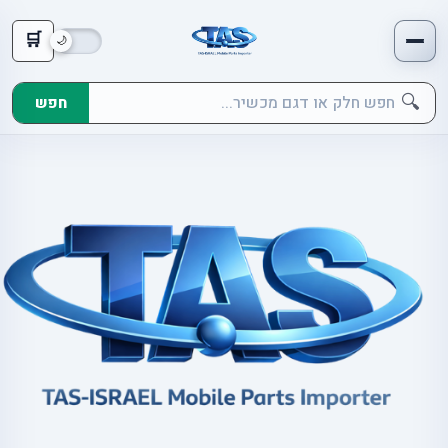
🛒
🔍
חפש