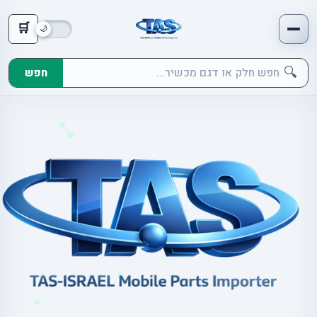
🛒
🔍
חפש