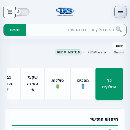
חפש
חזור
Xiaomi
סדרת REDMI
REDMI NOTE 9
שקעי
גבים
כל
מסכים
סוללות
טעינה
וזכוכיות
החלקים
חיפוש חופשי