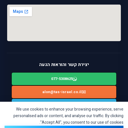
יצירת קשר והוראות הגעה
077-5308625
alon@tas-israel.co.il
✉️
🚙
ניווט בWAZE: ביאליק 124, רמת גן
We use cookies to enhance your browsing experience, serve
personalised ads or content, and analyse our traffic. By clicking
"Accept All", you consent to our use of cookies.