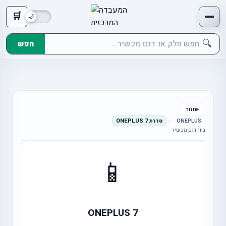
🛒
🔍
חפש
חזור
ONEPLUS
סדרת ONEPLUS 7
בחר דגם מכשיר
📱
ONEPLUS 7