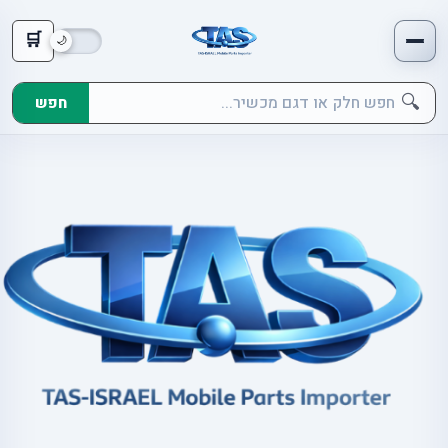
🛒
🔍
חפש