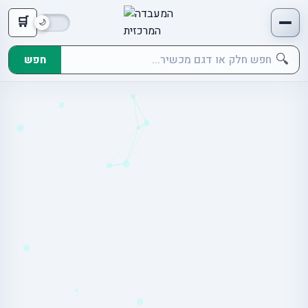
🛒
🔍
חפש