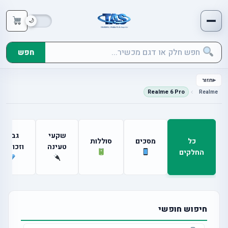
חפש
חזור
Realme 6 Pro
Realme
שקעי
גבים
כל
מסכים
סוללות
טעינה
וזכוכיות
החלקים
חיפוש חופשי