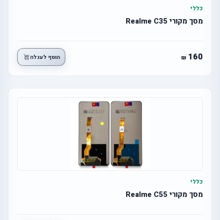
כללי
מסך מקורי Realme C35
160
הוסף לעגלה
כללי
מסך מקורי Realme C55