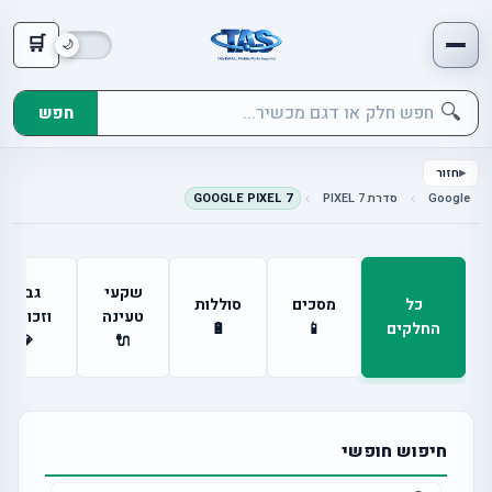
🛒
🔍
חפש
חזור
Google
סדרת PIXEL 7
GOOGLE PIXEL 7
שקעי
גבים
כל
מסכים
סוללות
טעינה
וזכוכיות
החלקים
📱
🔋
💎
🔌
חיפוש חופשי