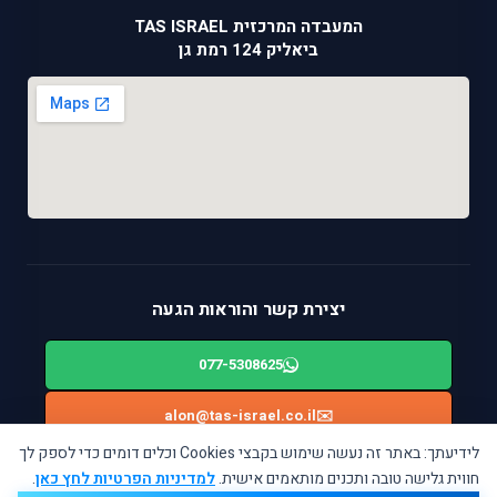
המעבדה המרכזית TAS ISRAEL
ביאליק 124 רמת גן
יצירת קשר והוראות הגעה
077-5308625
alon@tas-israel.co.il
✉️
לידיעתך: באתר זה נעשה שימוש בקבצי Cookies וכלים דומים כדי לספק לך
🚙
ניווט בWAZE: ביאליק 124, רמת גן
חווית גלישה טובה ותכנים מותאמים אישית.
למדיניות הפרטיות לחץ כאן
.