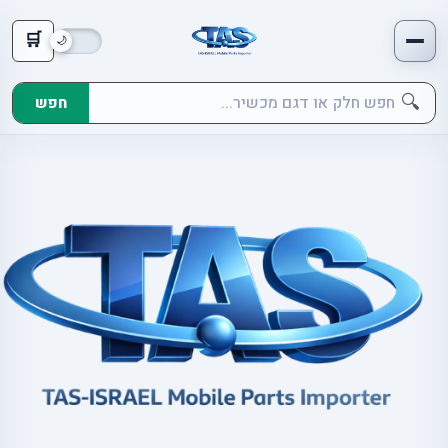
🛒
🔍
חפש