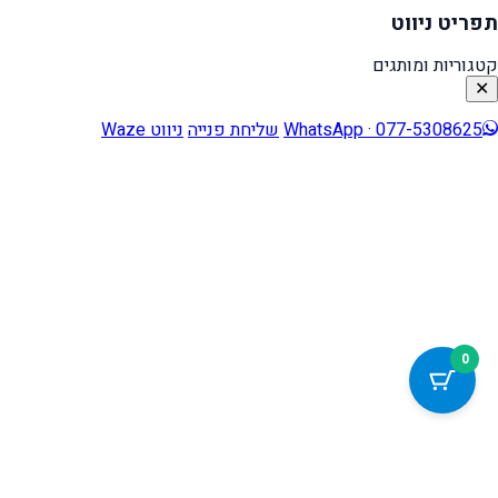
תפריט ניווט
קטגוריות ומותגים
✕
WhatsApp · 077-5308625
שליחת פנייה
ניווט Waze
0
כלי נגישות