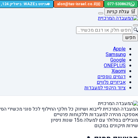
🚙
077-5308625
✉️
alon@tas-israel.co.il
ניווט בWAZE: ביאליק 124, רמת גן
🛒
עגלת קניות
🔍
חפש
Apple
Samsung
Google
ONEPLUS
Xiaomi
דגמים נוספים
אביזרים נלווים
ציוד היקפי למעבדות
המעבדה המרכזית לייבוא ושיווק כל חלקי החילוף
לכל סוגי מכשירי הסל
אספקה מהירה
למעבדות וללקוחות פרטיים
מובילים בסלולר עם למעלה מ15 שנות ניסיון
שירות תיקונים במקום