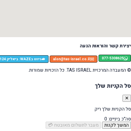
יצירת קשר והוראות הגעה
077-5308625
🚙
✉️
alon@tas-israel.co.il
ניווט בWAZE: ביאליק 124, רמת גן
© המעבדה המרכזית TAS ISRAEL. כל הזכויות שמורות.
סל הקניות שלך
✕
סל הקניות שלך ריק
סה"כ ביניים:
0
המשך לקנות
מעבר לתשלום מאובטח 💳