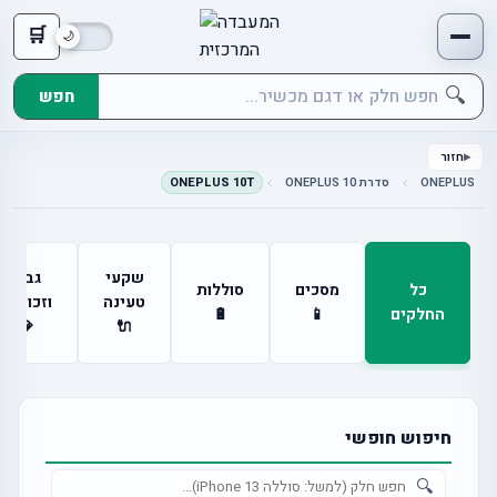
🛒
🔍
חפש
חזור
ONEPLUS
סדרת ONEPLUS 10
ONEPLUS 10T
שקעי
גבים
כל
מסכים
סוללות
טעינה
וזכוכיות
החלקים
📱
🔋
💎
🔌
חיפוש חופשי
🔍