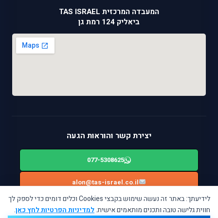
המעבדה המרכזית TAS ISRAEL
ביאליק 124 רמת גן
יצירת קשר והוראות הגעה
077-5308625
alon@tas-israel.co.il
לידיעתך: באתר זה נעשה שימוש בקבצי Cookies וכלים דומים כדי לספק לך
ניווט בWAZE: ביאליק 124, רמת גן
חווית גלישה טובה ותכנים מותאמים אישית.
למדיניות הפרטיות לחץ כאן
.