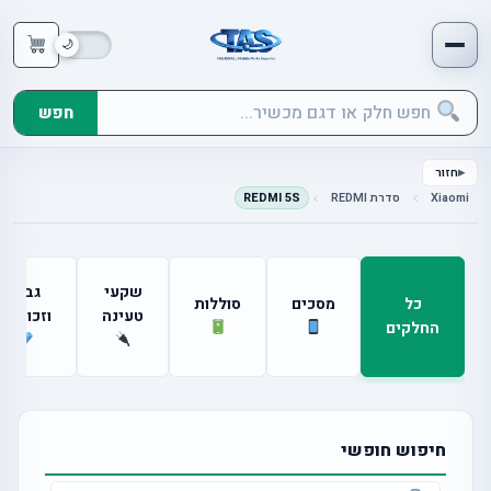
חפש
חזור
Xiaomi
סדרת REDMI
REDMI 5S
שקעי
גבים
כל
מסכים
סוללות
טעינה
וזכוכיות
החלקים
חיפוש חופשי