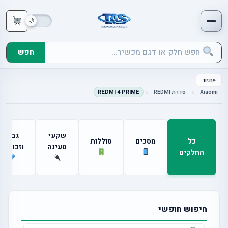
חפש
חזור
Xiaomi
סדרת REDMI
REDMI 4 PRIME
שקעי
גבים
כל
מסכים
סוללות
טעינה
וזכוכיות
החלקים
חיפוש חופשי