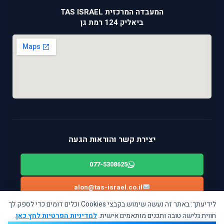
המעבדה המרכזית TAS ISRAEL
ביאליק 124 רמת גן
יצירת קשר והוראות הגעה
077-5308625
alon@tas-israel.co.il
לידיעתך: באתר זה נעשה שימוש בקבצי Cookies וכלים דומים כדי לספק לך
ניווט בWAZE: ביאליק 124, רמת גן
חווית גלישה טובה ותכנים מותאמים אישית.
למדיניות הפרטיות לחץ כאן
.