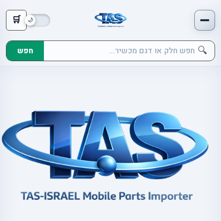
🛒
🔍
חפש