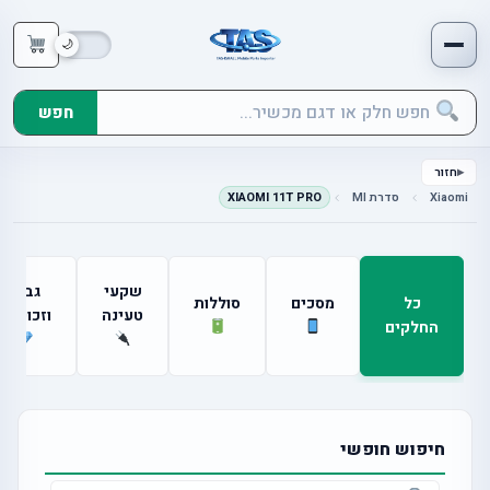
חפש
חזור
Xiaomi
סדרת MI
XIAOMI 11T PRO
שקעי
גבים
כל
מסכים
סוללות
טעינה
וזכוכיות
החלקים
חיפוש חופשי