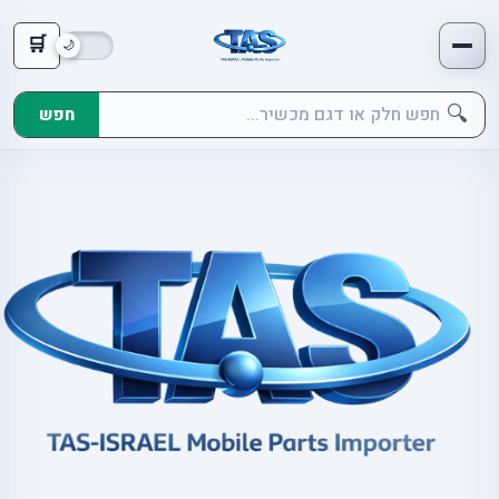
🛒
🔍
חפש