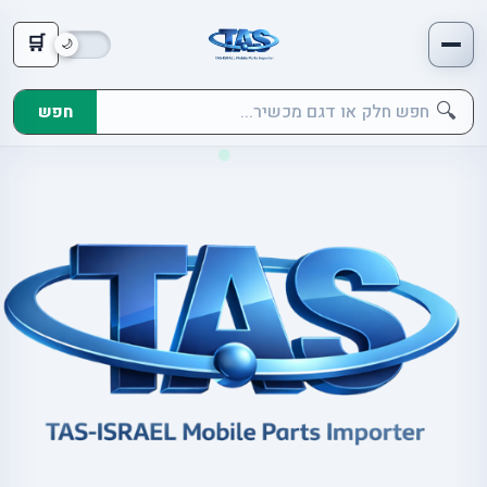
🛒
🔍
חפש