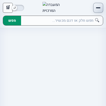
🛒
🔍
חפש