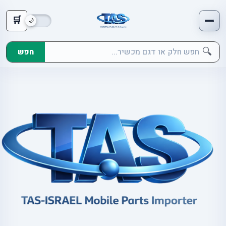
🛒
🔍
חפש