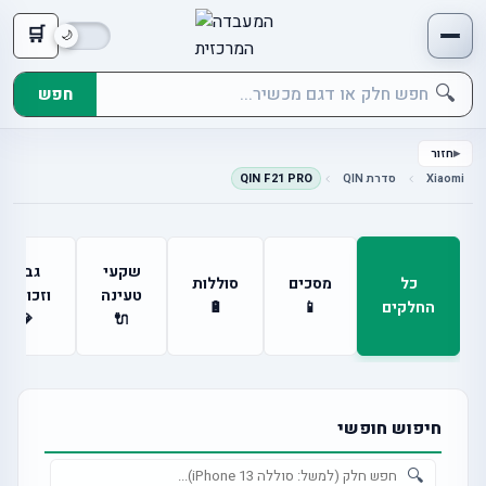
🛒
🔍
חפש
חזור
Xiaomi
סדרת QIN
QIN F21 PRO
שקעי
גבים
כל
מסכים
סוללות
טעינה
וזכוכיות
החלקים
📱
🔋
💎
🔌
חיפוש חופשי
🔍