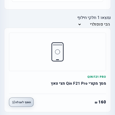
נמצאו
1
חלקי חילוף
QIN F21 PRO
מסך מקורי Qin F21 Pro חצי טאץ
160
🛒
הוסף לעגלה