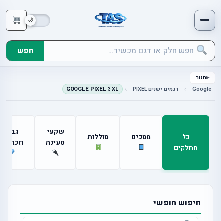
חפש
חזור
Google
דגמים ישנים PIXEL
GOOGLE PIXEL 3 XL
שקעי
גבים
כל
מסכים
סוללות
טעינה
וזכוכיות
החלקים
חיפוש חופשי