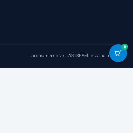
0
© המעבדה המרכזית TAS ISRAEL. כל הזכויות שמורות.
כלי נגישות
הגדל טקסט
הקטן טקסט
גווני אפור
ניגודיות גבוהה
הדגשת קישורים
פונט קריא
סמן גדול