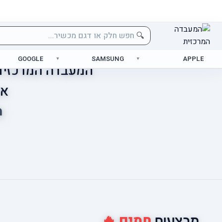
🔍
GOOGLE
SAMSUNG
APPLE
המעבדה המרכזית 
אס
מ
חמים 🔥
מבצעים