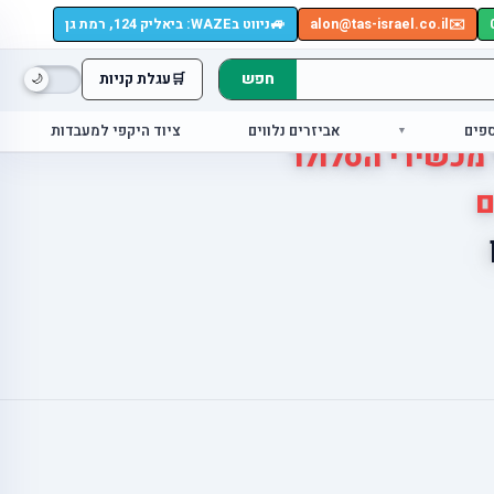
🚙
✉️
alon@tas-israel.co.il
ניווט בWAZE: ביאליק 124, רמת גן
חפש
🛒
עגלת קניות
ספים
אביזרים נלווים
ציוד היקפי למעבדות
 מכשירי הסלולר
ם