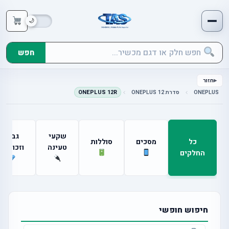
חפש
חזור
ONEPLUS
סדרת ONEPLUS 12
ONEPLUS 12R
שקעי
גבים
כל
מסכים
סוללות
טעינה
וזכוכיות
החלקים
חיפוש חופשי