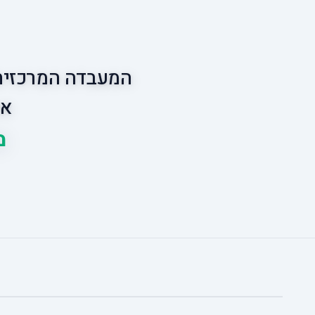
המעבדה המרכזית 
אס
מ
ו
ב