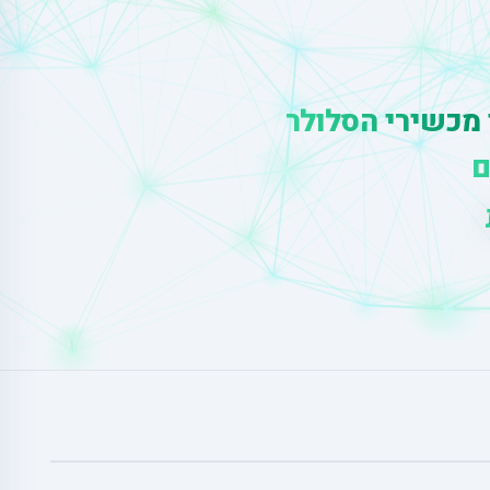
 מכשירי הסלולר
ם
ס
י
ו