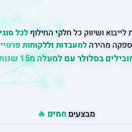
לייבוא ושיווק כל חלקי החילוף
לכל סוגי
פקה מהירה
למעבדות וללקוחות פרטיי
י
ל
י
ם
ב
ס
ל
ו
ל
ר
ע
ם
ל
מ
ע
ל
ה
מ
5
1
ש
נ
ו
ת
נ
י
חמים 🔥
מבצעים