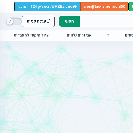
🚙
✉️
alon@tas-israel.co.il
ניווט בWAZE: ביאליק 124, רמת גן
חפש
🛒
עגלת קניות
ספים
אביזרים נלווים
ציוד היקפי למעבדות