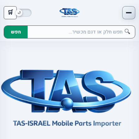
🛒
🔍
חפש