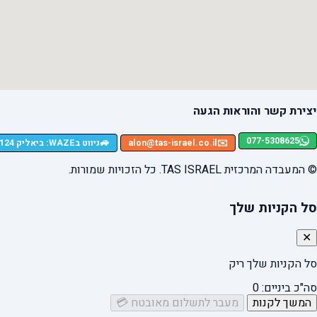
יצירת קשר והוראות הגעה
077-5308625
🚙
✉️
alon@tas-israel.co.il
ניווט בWAZE: ביאליק 124, רמת גן
© המעבדה המרכזית TAS ISRAEL. כל הזכויות שמורות.
סל הקניות שלך
✕
סל הקניות שלך ריק
סה"כ ביניים:
0
המשך לקנות
מעבר לתשלום מאובטח 💳