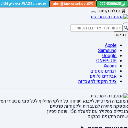
🚙
077-5308625
✉️
alon@tas-israel.co.il
ניווט בWAZE: ביאליק 124, רמת גן
🛒
עגלת קניות
🔍
חפש
Apple
Samsung
Google
ONEPLUS
Xiaomi
דגמים נוספים
אביזרים נלווים
ציוד היקפי למעבדות
המעבדה המרכזית לייבוא ושיווק כל חלקי החילוף
לכל סוגי מכשירי הסל
אספקה מהירה
למעבדות וללקוחות פרטיים
מובילים בסלולר עם למעלה מ15 שנות ניסיון
שירות תיקונים במקום