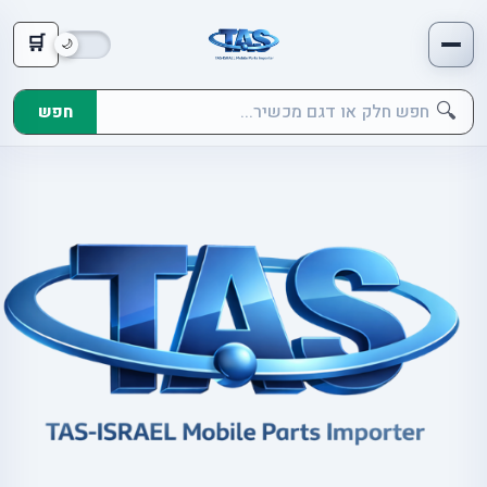
🛒
🔍
חפש