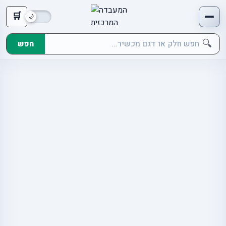
🛒
🔍
חפש