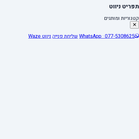
תפריט ניווט
קטגוריות ומותגים
✕
WhatsApp · 077-5308625
שליחת פנייה
ניווט Waze
0
Close cart