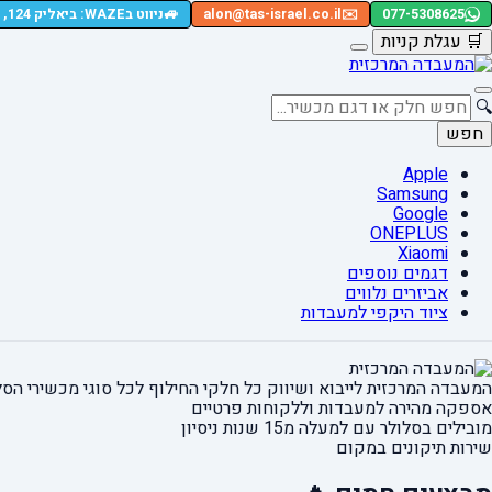
🚙
077-5308625
✉️
alon@tas-israel.co.il
ניווט בWAZE: ביאליק 124, רמת גן
🛒
עגלת קניות
🔍
חפש
Apple
Samsung
Google
ONEPLUS
Xiaomi
דגמים נוספים
אביזרים נלווים
ציוד היקפי למעבדות
המעבדה המרכזית לייבוא ושיווק כל חלקי החילוף
לכל סוגי מכשירי הסל
אספקה מהירה
למעבדות וללקוחות פרטיים
מובילים בסלולר עם למעלה מ15 שנות ניסיון
שירות תיקונים במקום