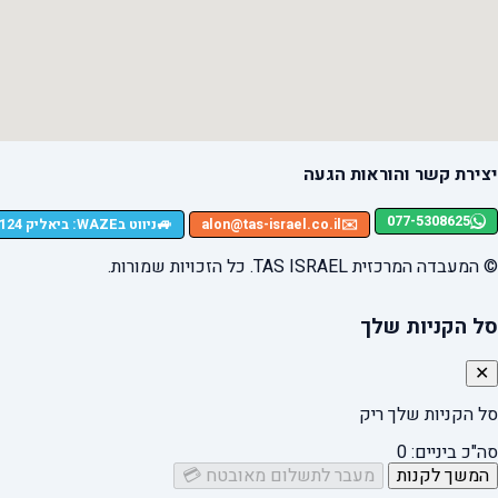
יצירת קשר והוראות הגעה
077-5308625
🚙
✉️
alon@tas-israel.co.il
ניווט בWAZE: ביאליק 124, רמת גן
© המעבדה המרכזית TAS ISRAEL. כל הזכויות שמורות.
סל הקניות שלך
✕
סל הקניות שלך ריק
סה"כ ביניים:
0
המשך לקנות
מעבר לתשלום מאובטח 💳