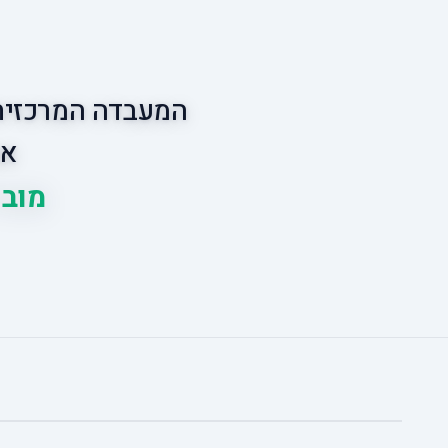
המעבדה המרכזית 
אס
מוביל