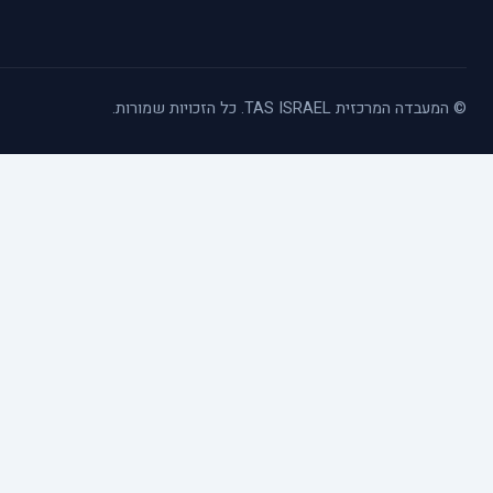
© המעבדה המרכזית TAS ISRAEL. כל הזכויות שמורות.
כלי נגישות
הגדל טקסט
הקטן טקסט
גווני אפור
ניגודיות גבוהה
הדגשת קישורים
פונט קריא
סמן גדול
סמן שחור
ניגודיות הפוכה
רקע בהיר