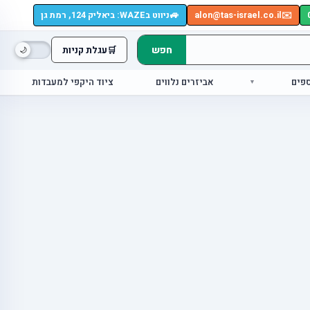
🚙
✉️
alon@tas-israel.co.il
ניווט בWAZE: ביאליק 124, רמת גן
חפש
🛒
עגלת קניות
ספים
אביזרים נלווים
ציוד היקפי למעבדות