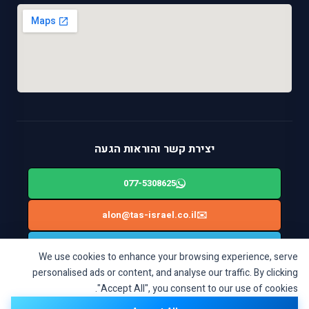
יצירת קשר והוראות הגעה
077-5308625
alon@tas-israel.co.il
✉️
🚙
ניווט בWAZE: ביאליק 124, רמת גן
We use cookies to enhance your browsing experience, serve
personalised ads or content, and analyse our traffic. By clicking
"Accept All", you consent to our use of cookies.