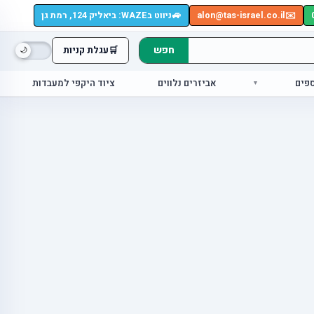
🚙
✉️
alon@tas-israel.co.il
ניווט בWAZE: ביאליק 124, רמת גן
חפש
🛒
עגלת קניות
ספים
אביזרים נלווים
ציוד היקפי למעבדות