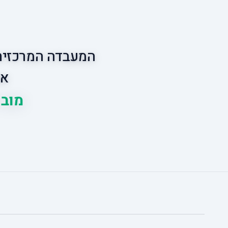
המעבדה המרכזית 
אס
מוביל