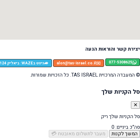
יצירת קשר והוראות הגעה
077-5308625
🚙
✉️
alon@tas-israel.co.il
ניווט בWAZE: ביאליק 124, רמת גן
© המעבדה המרכזית TAS ISRAEL. כל הזכויות שמורות.
סל הקניות שלך
✕
סל הקניות שלך ריק
סה"כ ביניים:
0
המשך לקנות
מעבר לתשלום מאובטח 💳