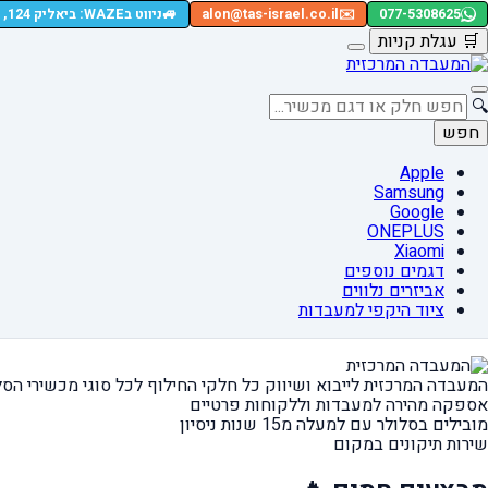
🚙
077-5308625
✉️
alon@tas-israel.co.il
ניווט בWAZE: ביאליק 124, רמת גן
🛒
עגלת קניות
🔍
חפש
Apple
Samsung
Google
ONEPLUS
Xiaomi
דגמים נוספים
אביזרים נלווים
ציוד היקפי למעבדות
המעבדה המרכזית לייבוא ושיווק כל חלקי החילוף
לכל סוגי מכשירי הסל
אספקה מהירה
למעבדות וללקוחות פרטיים
מובילים בסלולר עם למעלה מ15 שנות ניסיון
שירות תיקונים במקום