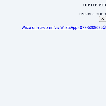
תפריט ניווט
קטגוריות ומותגים
✕
WhatsApp · 077-5308625
שליחת פנייה
ניווט Waze
0
Close cart