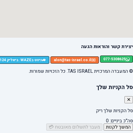
יצירת קשר והוראות הגעה
077-5308625
🚙
✉️
alon@tas-israel.co.il
ניווט בWAZE: ביאליק 124, רמת גן
© המעבדה המרכזית TAS ISRAEL. כל הזכויות שמורות.
סל הקניות שלך
✕
סל הקניות שלך ריק
סה"כ ביניים:
0
המשך לקנות
מעבר לתשלום מאובטח 💳