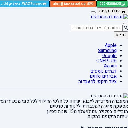
🚙
077-5308625
✉️
alon@tas-israel.co.il
ניווט בWAZE: ביאליק 124, רמת גן
🛒
עגלת קניות
🔍
חפש
Apple
Samsung
Google
ONEPLUS
Xiaomi
דגמים נוספים
אביזרים נלווים
ציוד היקפי למעבדות
המעבדה המרכזית לייבוא ושיווק כל חלקי החילוף
לכל סוגי מכשירי הסל
אספקה מהירה
למעבדות וללקוחות פרטיים
מובילים בסלולר עם למעלה מ15 שנות ניסיון
שירות תיקונים במקום