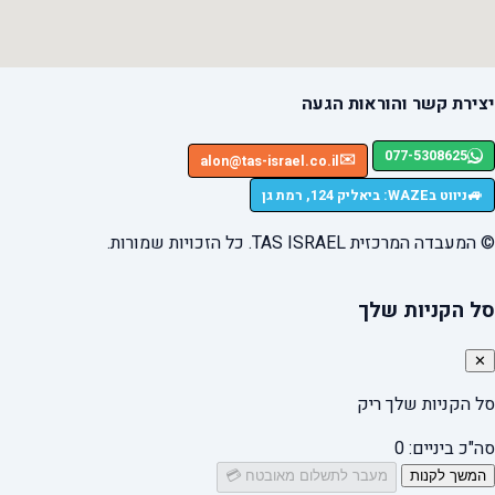
יצירת קשר והוראות הגעה
077-5308625
✉️
alon@tas-israel.co.il
🚙
ניווט בWAZE: ביאליק 124, רמת גן
© המעבדה המרכזית TAS ISRAEL. כל הזכויות שמורות.
סל הקניות שלך
✕
סל הקניות שלך ריק
סה"כ ביניים:
0
המשך לקנות
מעבר לתשלום מאובטח 💳