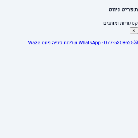
תפריט ניווט
קטגוריות ומותגים
✕
WhatsApp · 077-5308625
שליחת פנייה
ניווט Waze