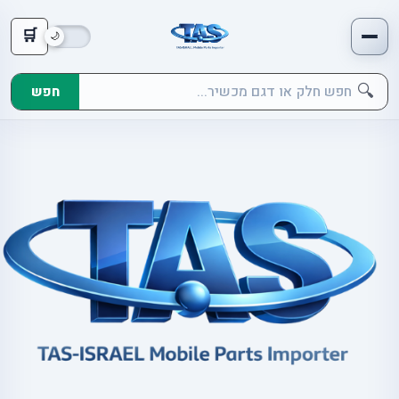
🛒
🔍
חפש