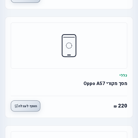
כללי
מסך מקורי Oppo A57
220
🛒
הוסף לעגלה