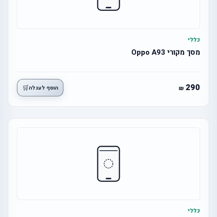
כללי
מסך מקורי Oppo A93
290
🛒
הוסף לעגלה
כללי