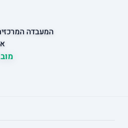
המעבדה המרכזית 
אס
מוביל