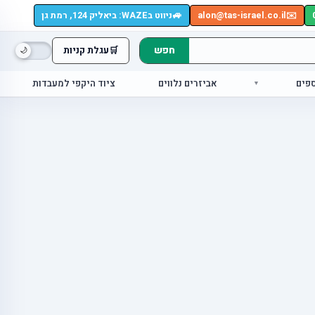
🚙
✉️
alon@tas-israel.co.il
ניווט בWAZE: ביאליק 124, רמת גן
חפש
🛒
עגלת קניות
ספים
אביזרים נלווים
ציוד היקפי למעבדות